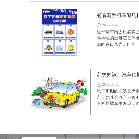
必看新手租车避坑
2023-03-22
租一辆车出去玩确实
岛本地的土著还是外
岛的春日风光 . 但是
养护知识丨汽车顶
2021-07-23
汽车顶棚的清洗是大
方，尤其是汽车内顶
不容易被车主发现，