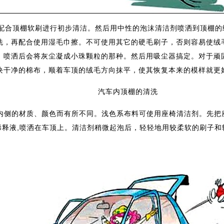
顶棚软刷进行初步清洁。然后用中性的泡沫清洁剂喷洒到顶棚的绒
洗，再配合使用湿毛巾擦。不可使用其它的硬毛刷子，否则容易使绒
，喷洒后会将灰尘凝成小珠颗粒的那种。然后用吸尘器搞定。对于顽
块干净的棉布，顺着车顶的绒毛方向抹平，使其恢复本来的模样就更
汽车内顶棚的清洗
的材质、颜色而有所不同。浅色系布料可使用座椅清洁剂。先把座
稀释液,喷洒在车顶上。清洁剂稍微起泡后，轻轻地用较柔软的刷子和