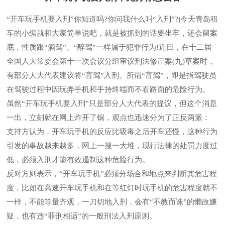
“开车玩手机要入刑”你知道吗?你问我什么叫“入刑”?j今天青岛租
车的小编就和大家简单说吧，就是被抓到的话要坐牢，还会留案
底，性质跟“酒驾”、“醉驾”一样属于犯罪行为!近日，在十二届
全国人大常委会第十一次会议分组审议刑法修正案(九)草案时，
有部分人大代表建议将“盲驾”入刑。所谓“盲驾”，即是指驾驶员
在驾驶过程中因玩弄手机和手持终端而不看路面的危险行为。
虽然“开车玩手机要入刑”只是部分人大代表的提议，但这个消息
一出，立刻就在网上炸开了锅，观点也迅速分为了正反两派：
支持方认为，开车玩手机的反应比吸毒之后开车还慢，这种行为
引发的事故越来越多，网上一搜一大堆，现行法律的处罚力度过
低，必须入刑才能有效遏制这种危险行为。
反对方则表示，“开车玩手机”必须分场合和地点来判断其危害程
度，比如在高速开车玩手机和在等红灯时玩手机的危害程度就不
一样，不能等量齐观，一刀切地入刑，会有“不教而诛”的懒政嫌
疑，也有违“罪刑相适”的一般刑法入刑原则。